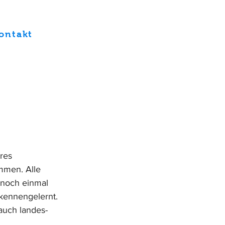
ontakt
res 
mmen. Alle 
 noch einmal 
kennengelernt. 
auch landes- 