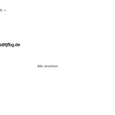
n – 
gs@tjfbg.de
Alle ansehen